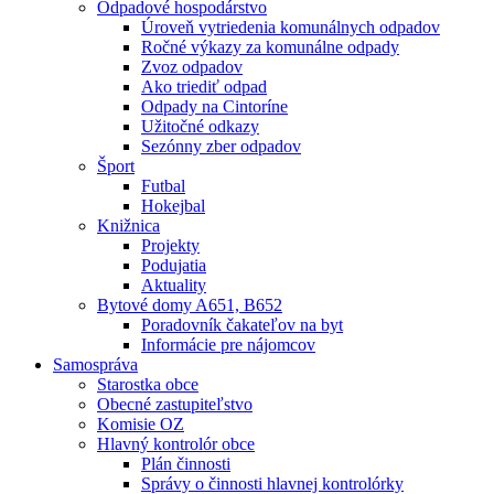
Odpadové hospodárstvo
Úroveň vytriedenia komunálnych odpadov
Ročné výkazy za komunálne odpady
Zvoz odpadov
Ako triediť odpad
Odpady na Cintoríne
Užitočné odkazy
Sezónny zber odpadov
Šport
Futbal
Hokejbal
Knižnica
Projekty
Podujatia
Aktuality
Bytové domy A651, B652
Poradovník čakateľov na byt
Informácie pre nájomcov
Samospráva
Starostka obce
Obecné zastupiteľstvo
Komisie OZ
Hlavný kontrolór obce
Plán činnosti
Správy o činnosti hlavnej kontrolórky