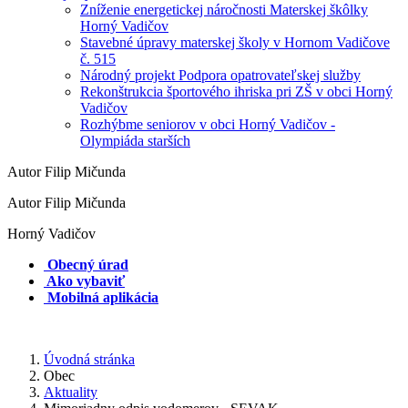
Zníženie energetickej náročnosti Materskej škôlky
Horný Vadičov
Stavebné úpravy materskej školy v Hornom Vadičove
č. 515
Národný projekt Podpora opatrovateľskej služby
Rekonštrukcia športového ihriska pri ZŠ v obci Horný
Vadičov
Rozhýbme seniorov v obci Horný Vadičov -
Olympiáda starších
Autor Filip Mičunda
Autor Filip Mičunda
Horný Vadičov
Obecný úrad
Ako vybaviť
Mobilná aplikácia
Úvodná stránka
Obec
Aktuality