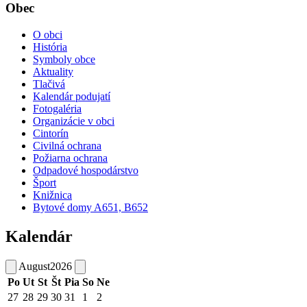
Obec
O obci
História
Symboly obce
Aktuality
Tlačivá
Kalendár podujatí
Fotogaléria
Organizácie v obci
Cintorín
Civilná ochrana
Požiarna ochrana
Odpadové hospodárstvo
Šport
Knižnica
Bytové domy A651, B652
Kalendár
August
2026
Po
Ut
St
Št
Pia
So
Ne
27
28
29
30
31
1
2