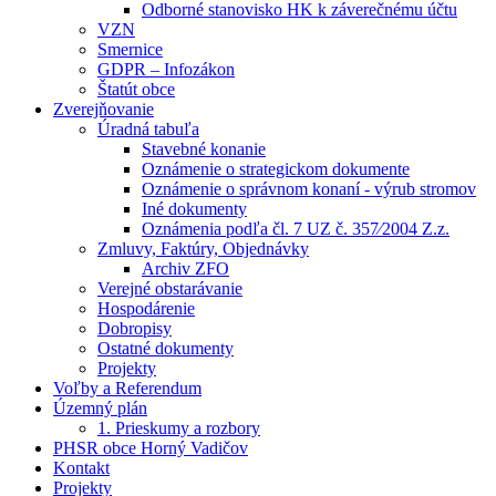
Odborné stanovisko HK k záverečnému účtu
VZN
Smernice
GDPR – Infozákon
Štatút obce
Zverejňovanie
Úradná tabuľa
Stavebné konanie
Oznámenie o strategickom dokumente
Oznámenie o správnom konaní - výrub stromov
Iné dokumenty
Oznámenia podľa čl. 7 UZ č. 357⁄2004 Z.z.
Zmluvy, Faktúry, Objednávky
Archiv ZFO
Verejné obstarávanie
Hospodárenie
Dobropisy
Ostatné dokumenty
Projekty
Voľby a Referendum
Územný plán
1. Prieskumy a rozbory
PHSR obce Horný Vadičov
Kontakt
Projekty