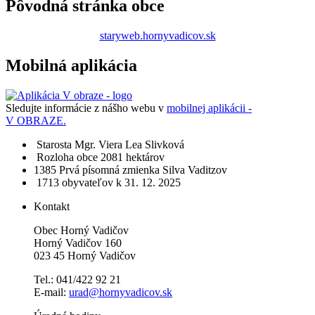
Pôvodná stránka obce
staryweb.hornyvadicov.sk
Mobilná aplikácia
Sledujte informácie z nášho webu v
mobilnej aplikácii -
V OBRAZE.
Starosta
Mgr. Viera Lea Slivková
Rozloha obce
2081 hektárov
1385​
Prvá písomná zmienka
Silva Vaditzov
1713 obyvateľov
k 31. 12. 2025
Kontakt
Obec Horný Vadičov
Horný Vadičov 160
023 45 Horný Vadičov
Tel.: 041/422 92 21
E-mail:
urad@hornyvadicov.sk