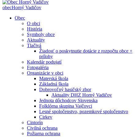
obec
Horný Vadičov
Obec
O obci
História
Symboly obce
Aktuality
Tlačivá
Žiadosť o poskytnutie dotácie z rozpočtu obce +
prílohy
Kalendár podujatí
Fotogaléria
Organizácie v obci
Materská škola
Základná škola
Dobrovoľný hasičský zbor
Aktuality DHZ Horný Vadičov
Jednota dôchodcov Slovenska
Folklórna skupina Vajčovci
Lesné spoločenstvo, pozemkové spoločenstvo
Cirkev
Cintorín
Civilná ochrana
Požiarna ochrana