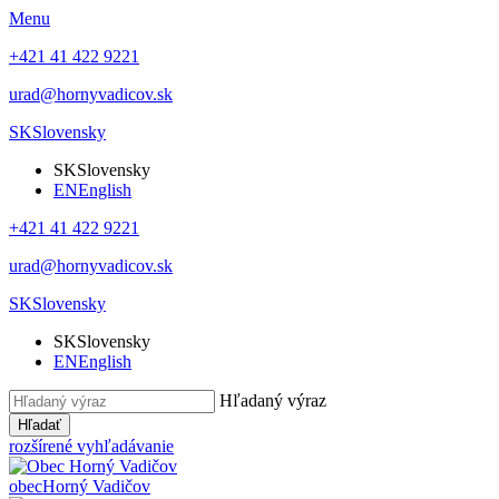
Menu
+421 41 422 9221
urad@hornyvadicov.sk
SK
Slovensky
SK
Slovensky
EN
English
+421 41 422 9221
urad@hornyvadicov.sk
SK
Slovensky
SK
Slovensky
EN
English
Hľadaný výraz
Hľadať
rozšírené vyhľadávanie
obec
Horný Vadičov