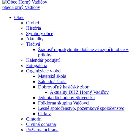
obec
Horný Vadičov
Obec
O obci
História
Symboly obce
Aktuality
Tlačivá
Žiadosť o poskytnutie dotácie z rozpočtu obce +
prílohy
Kalendár podujatí
Fotogaléria
Organizácie v obci
Materská škola
Základná škola
Dobrovoľný hasičský zbor
Aktuality DHZ Horný Vadičov
Jednota dôchodcov Slovenska
Folklórna skupina Vajčovci
Lesné spoločenstvo, pozemkové spoločenstvo
Cirkev
Cintorín
Civilná ochrana
Požiarna ochrana