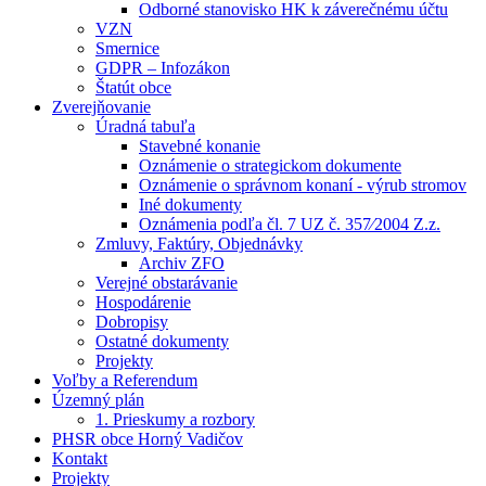
Odborné stanovisko HK k záverečnému účtu
VZN
Smernice
GDPR – Infozákon
Štatút obce
Zverejňovanie
Úradná tabuľa
Stavebné konanie
Oznámenie o strategickom dokumente
Oznámenie o správnom konaní - výrub stromov
Iné dokumenty
Oznámenia podľa čl. 7 UZ č. 357⁄2004 Z.z.
Zmluvy, Faktúry, Objednávky
Archiv ZFO
Verejné obstarávanie
Hospodárenie
Dobropisy
Ostatné dokumenty
Projekty
Voľby a Referendum
Územný plán
1. Prieskumy a rozbory
PHSR obce Horný Vadičov
Kontakt
Projekty