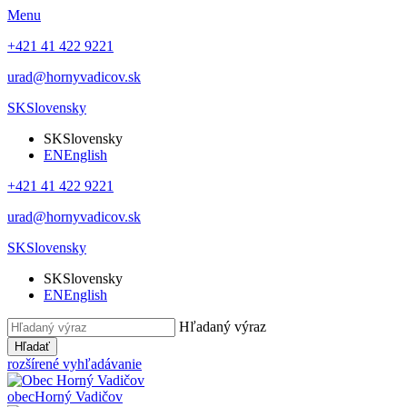
Menu
+421 41 422 9221
urad@hornyvadicov.sk
SK
Slovensky
SK
Slovensky
EN
English
+421 41 422 9221
urad@hornyvadicov.sk
SK
Slovensky
SK
Slovensky
EN
English
Hľadaný výraz
Hľadať
rozšírené vyhľadávanie
obec
Horný Vadičov