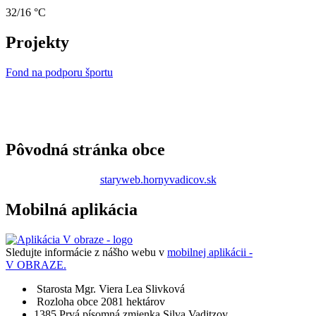
32/16 °C
Projekty
Fond na podporu športu
Pôvodná stránka obce
staryweb.hornyvadicov.sk
Mobilná aplikácia
Sledujte informácie z nášho webu v
mobilnej aplikácii -
V OBRAZE.
Starosta
Mgr. Viera Lea Slivková
Rozloha obce
2081 hektárov
1385​
Prvá písomná zmienka
Silva Vaditzov