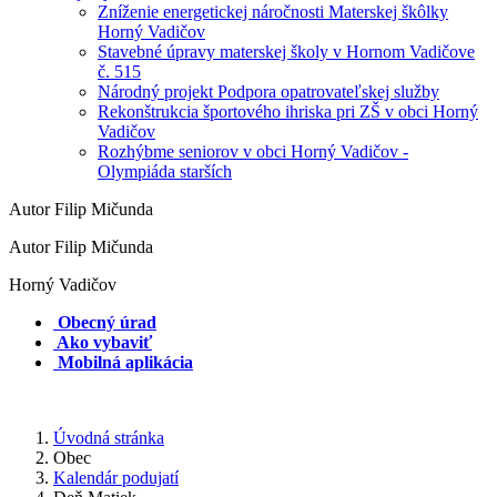
Zníženie energetickej náročnosti Materskej škôlky
Horný Vadičov
Stavebné úpravy materskej školy v Hornom Vadičove
č. 515
Národný projekt Podpora opatrovateľskej služby
Rekonštrukcia športového ihriska pri ZŠ v obci Horný
Vadičov
Rozhýbme seniorov v obci Horný Vadičov -
Olympiáda starších
Autor Filip Mičunda
Autor Filip Mičunda
Horný Vadičov
Obecný úrad
Ako vybaviť
Mobilná aplikácia
Úvodná stránka
Obec
Kalendár podujatí