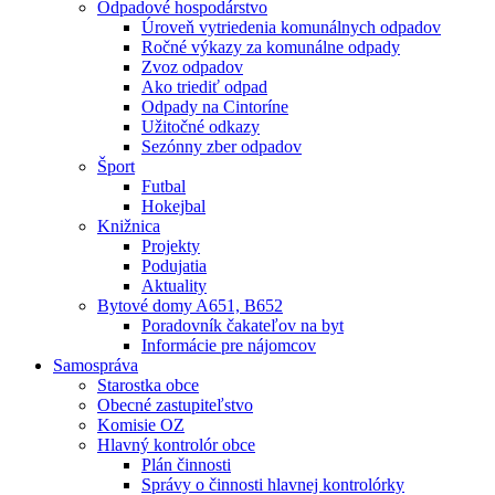
Odpadové hospodárstvo
Úroveň vytriedenia komunálnych odpadov
Ročné výkazy za komunálne odpady
Zvoz odpadov
Ako triediť odpad
Odpady na Cintoríne
Užitočné odkazy
Sezónny zber odpadov
Šport
Futbal
Hokejbal
Knižnica
Projekty
Podujatia
Aktuality
Bytové domy A651, B652
Poradovník čakateľov na byt
Informácie pre nájomcov
Samospráva
Starostka obce
Obecné zastupiteľstvo
Komisie OZ
Hlavný kontrolór obce
Plán činnosti
Správy o činnosti hlavnej kontrolórky