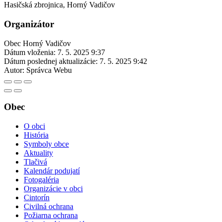
Hasičská zbrojnica, Horný Vadičov
Organizátor
Obec Horný Vadičov
Dátum vloženia:
7. 5. 2025 9:37
Dátum poslednej aktualizácie:
7. 5. 2025 9:42
Autor:
Správca Webu
Obec
O obci
História
Symboly obce
Aktuality
Tlačivá
Kalendár podujatí
Fotogaléria
Organizácie v obci
Cintorín
Civilná ochrana
Požiarna ochrana