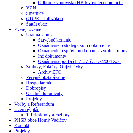
Odborné stanovisko HK k záverečnému účtu
VZN
Smernice
GDPR – Infozákon
Štatút obce
Zverejňovanie
Úradná tabuľa
Stavebné konanie
Oznámenie o strategickom dokumente
Oznámenie o správnom konaní - výrub stromov
Iné dokumenty
Oznámenia podľa čl. 7 UZ č. 357⁄2004 Z.z.
Zmluvy, Faktúry, Objednávky
Archiv ZFO
Verejné obstarávanie
Hospodárenie
Dobropisy
Ostatné dokumenty
Projekty
Voľby a Referendum
Územný plán
1. Prieskumy a rozbory
PHSR obce Horný Vadičov
Kontakt
Projekty