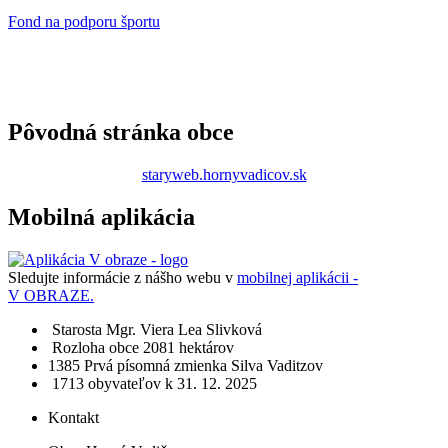
Fond na podporu športu
Pôvodná stránka obce
staryweb.hornyvadicov.sk
Mobilná aplikácia
Sledujte informácie z nášho webu v
mobilnej aplikácii -
V OBRAZE.
Starosta
Mgr. Viera Lea Slivková
Rozloha obce
2081 hektárov
1385​
Prvá písomná zmienka
Silva Vaditzov
1713 obyvateľov
k 31. 12. 2025
Kontakt