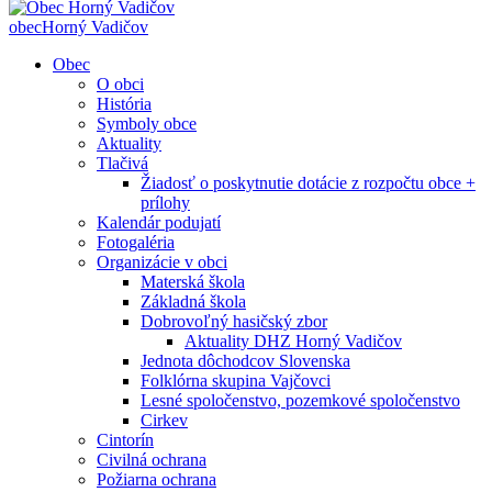
obec
Horný Vadičov
Obec
O obci
História
Symboly obce
Aktuality
Tlačivá
Žiadosť o poskytnutie dotácie z rozpočtu obce +
prílohy
Kalendár podujatí
Fotogaléria
Organizácie v obci
Materská škola
Základná škola
Dobrovoľný hasičský zbor
Aktuality DHZ Horný Vadičov
Jednota dôchodcov Slovenska
Folklórna skupina Vajčovci
Lesné spoločenstvo, pozemkové spoločenstvo
Cirkev
Cintorín
Civilná ochrana
Požiarna ochrana