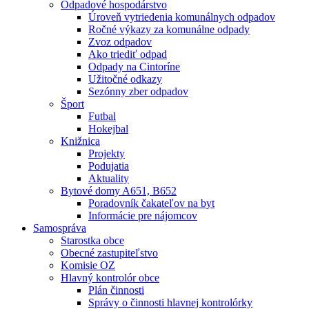
Odpadové hospodárstvo
Úroveň vytriedenia komunálnych odpadov
Ročné výkazy za komunálne odpady
Zvoz odpadov
Ako triediť odpad
Odpady na Cintoríne
Užitočné odkazy
Sezónny zber odpadov
Šport
Futbal
Hokejbal
Knižnica
Projekty
Podujatia
Aktuality
Bytové domy A651, B652
Poradovník čakateľov na byt
Informácie pre nájomcov
Samospráva
Starostka obce
Obecné zastupiteľstvo
Komisie OZ
Hlavný kontrolór obce
Plán činnosti
Správy o činnosti hlavnej kontrolórky