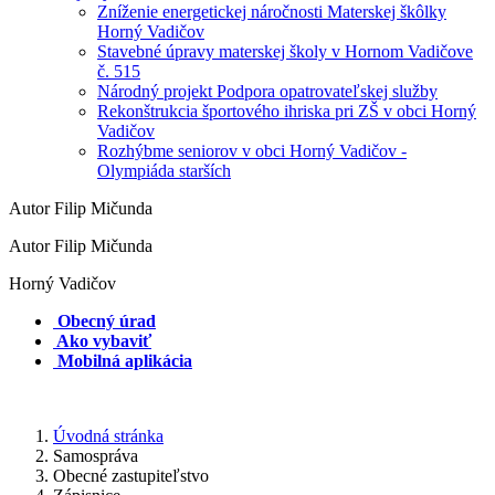
Zníženie energetickej náročnosti Materskej škôlky
Horný Vadičov
Stavebné úpravy materskej školy v Hornom Vadičove
č. 515
Národný projekt Podpora opatrovateľskej služby
Rekonštrukcia športového ihriska pri ZŠ v obci Horný
Vadičov
Rozhýbme seniorov v obci Horný Vadičov -
Olympiáda starších
Autor Filip Mičunda
Autor Filip Mičunda
Horný Vadičov
Obecný úrad
Ako vybaviť
Mobilná aplikácia
Úvodná stránka
Samospráva
Obecné zastupiteľstvo