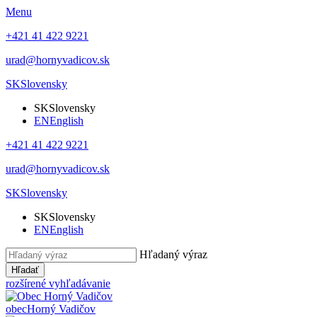
Menu
+421 41 422 9221
urad@hornyvadicov.sk
SK
Slovensky
SK
Slovensky
EN
English
+421 41 422 9221
urad@hornyvadicov.sk
SK
Slovensky
SK
Slovensky
EN
English
Hľadaný výraz
Hľadať
rozšírené vyhľadávanie
obec
Horný Vadičov