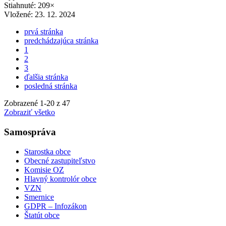
Stiahnuté: 209×
Vložené:
23. 12. 2024
prvá stránka
predchádzajúca stránka
1
2
3
ďalšia stránka
posledná stránka
Zobrazené
1
-
20
z 47
Zobraziť všetko
Samospráva
Starostka obce
Obecné zastupiteľstvo
Komisie OZ
Hlavný kontrolór obce
VZN
Smernice
GDPR – Infozákon
Štatút obce