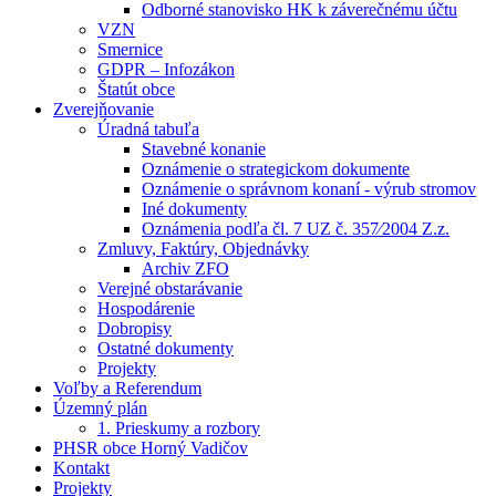
Odborné stanovisko HK k záverečnému účtu
VZN
Smernice
GDPR – Infozákon
Štatút obce
Zverejňovanie
Úradná tabuľa
Stavebné konanie
Oznámenie o strategickom dokumente
Oznámenie o správnom konaní - výrub stromov
Iné dokumenty
Oznámenia podľa čl. 7 UZ č. 357⁄2004 Z.z.
Zmluvy, Faktúry, Objednávky
Archiv ZFO
Verejné obstarávanie
Hospodárenie
Dobropisy
Ostatné dokumenty
Projekty
Voľby a Referendum
Územný plán
1. Prieskumy a rozbory
PHSR obce Horný Vadičov
Kontakt
Projekty