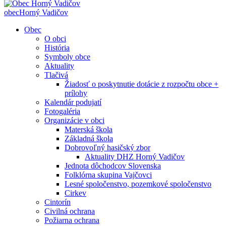
obec
Horný Vadičov
Obec
O obci
História
Symboly obce
Aktuality
Tlačivá
Žiadosť o poskytnutie dotácie z rozpočtu obce +
prílohy
Kalendár podujatí
Fotogaléria
Organizácie v obci
Materská škola
Základná škola
Dobrovoľný hasičský zbor
Aktuality DHZ Horný Vadičov
Jednota dôchodcov Slovenska
Folklórna skupina Vajčovci
Lesné spoločenstvo, pozemkové spoločenstvo
Cirkev
Cintorín
Civilná ochrana
Požiarna ochrana