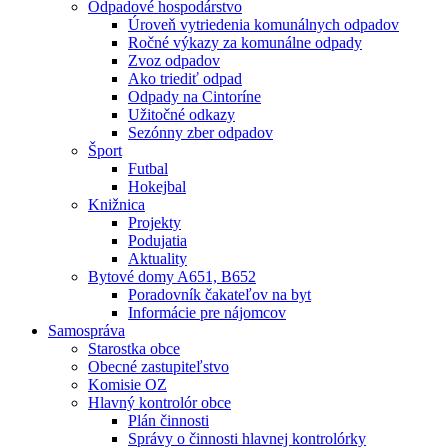
Odpadové hospodárstvo
Úroveň vytriedenia komunálnych odpadov
Ročné výkazy za komunálne odpady
Zvoz odpadov
Ako triediť odpad
Odpady na Cintoríne
Užitočné odkazy
Sezónny zber odpadov
Šport
Futbal
Hokejbal
Knižnica
Projekty
Podujatia
Aktuality
Bytové domy A651, B652
Poradovník čakateľov na byt
Informácie pre nájomcov
Samospráva
Starostka obce
Obecné zastupiteľstvo
Komisie OZ
Hlavný kontrolór obce
Plán činnosti
Správy o činnosti hlavnej kontrolórky