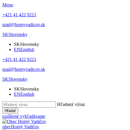
Menu
+421 41 422 9221
urad@hornyvadicov.sk
SK
Slovensky
SK
Slovensky
EN
English
+421 41 422 9221
urad@hornyvadicov.sk
SK
Slovensky
SK
Slovensky
EN
English
Hľadaný výraz
Hľadať
rozšírené vyhľadávanie
obec
Horný Vadičov