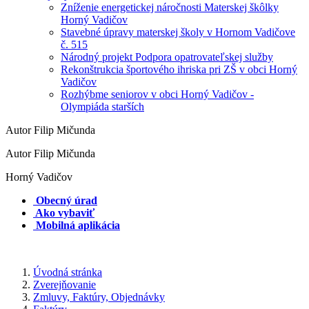
Zníženie energetickej náročnosti Materskej škôlky
Horný Vadičov
Stavebné úpravy materskej školy v Hornom Vadičove
č. 515
Národný projekt Podpora opatrovateľskej služby
Rekonštrukcia športového ihriska pri ZŠ v obci Horný
Vadičov
Rozhýbme seniorov v obci Horný Vadičov -
Olympiáda starších
Autor Filip Mičunda
Autor Filip Mičunda
Horný Vadičov
Obecný úrad
Ako vybaviť
Mobilná aplikácia
Úvodná stránka
Zverejňovanie
Zmluvy, Faktúry, Objednávky