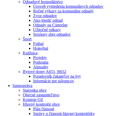
Odpadové hospodárstvo
Úroveň vytriedenia komunálnych odpadov
Ročné výkazy za komunálne odpady
Zvoz odpadov
Ako triediť odpad
Odpady na Cintoríne
Užitočné odkazy
Sezónny zber odpadov
Šport
Futbal
Hokejbal
Knižnica
Projekty
Podujatia
Aktuality
Bytové domy A651, B652
Poradovník čakateľov na byt
Informácie pre nájomcov
Samospráva
Starostka obce
Obecné zastupiteľstvo
Komisie OZ
Hlavný kontrolór obce
Plán činnosti
Správy o činnosti hlavnej kontrolórky