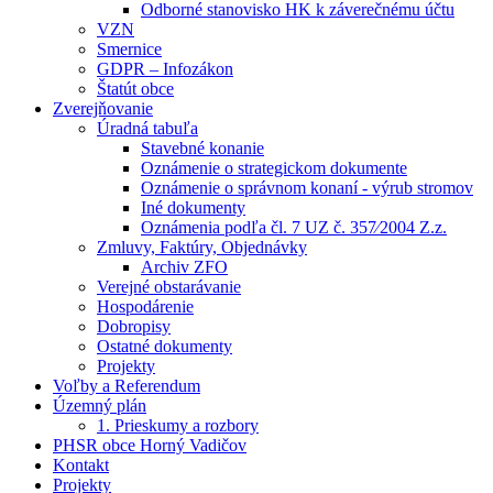
Odborné stanovisko HK k záverečnému účtu
VZN
Smernice
GDPR – Infozákon
Štatút obce
Zverejňovanie
Úradná tabuľa
Stavebné konanie
Oznámenie o strategickom dokumente
Oznámenie o správnom konaní - výrub stromov
Iné dokumenty
Oznámenia podľa čl. 7 UZ č. 357⁄2004 Z.z.
Zmluvy, Faktúry, Objednávky
Archiv ZFO
Verejné obstarávanie
Hospodárenie
Dobropisy
Ostatné dokumenty
Projekty
Voľby a Referendum
Územný plán
1. Prieskumy a rozbory
PHSR obce Horný Vadičov
Kontakt
Projekty