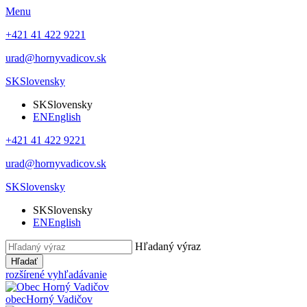
Menu
+421 41 422 9221
urad@hornyvadicov.sk
SK
Slovensky
SK
Slovensky
EN
English
+421 41 422 9221
urad@hornyvadicov.sk
SK
Slovensky
SK
Slovensky
EN
English
Hľadaný výraz
Hľadať
rozšírené vyhľadávanie
obec
Horný Vadičov