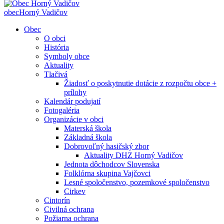
obec
Horný Vadičov
Obec
O obci
História
Symboly obce
Aktuality
Tlačivá
Žiadosť o poskytnutie dotácie z rozpočtu obce +
prílohy
Kalendár podujatí
Fotogaléria
Organizácie v obci
Materská škola
Základná škola
Dobrovoľný hasičský zbor
Aktuality DHZ Horný Vadičov
Jednota dôchodcov Slovenska
Folklórna skupina Vajčovci
Lesné spoločenstvo, pozemkové spoločenstvo
Cirkev
Cintorín
Civilná ochrana
Požiarna ochrana