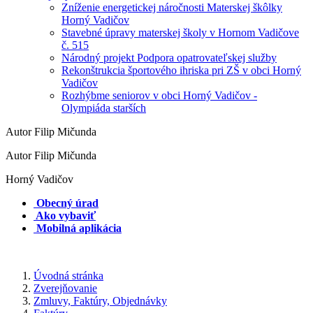
Zníženie energetickej náročnosti Materskej škôlky
Horný Vadičov
Stavebné úpravy materskej školy v Hornom Vadičove
č. 515
Národný projekt Podpora opatrovateľskej služby
Rekonštrukcia športového ihriska pri ZŠ v obci Horný
Vadičov
Rozhýbme seniorov v obci Horný Vadičov -
Olympiáda starších
Autor Filip Mičunda
Autor Filip Mičunda
Horný Vadičov
Obecný úrad
Ako vybaviť
Mobilná aplikácia
Úvodná stránka
Zverejňovanie
Zmluvy, Faktúry, Objednávky