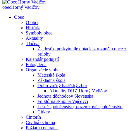
obec
Horný Vadičov
Obec
O obci
História
Symboly obce
Aktuality
Tlačivá
Žiadosť o poskytnutie dotácie z rozpočtu obce +
prílohy
Kalendár podujatí
Fotogaléria
Organizácie v obci
Materská škola
Základná škola
Dobrovoľný hasičský zbor
Aktuality DHZ Horný Vadičov
Jednota dôchodcov Slovenska
Folklórna skupina Vajčovci
Lesné spoločenstvo, pozemkové spoločenstvo
Cirkev
Cintorín
Civilná ochrana
Požiarna ochrana