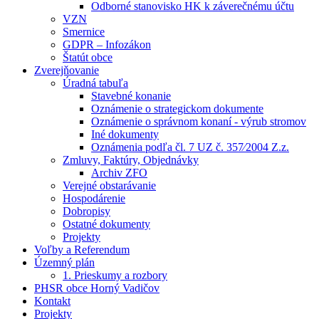
Odborné stanovisko HK k záverečnému účtu
VZN
Smernice
GDPR – Infozákon
Štatút obce
Zverejňovanie
Úradná tabuľa
Stavebné konanie
Oznámenie o strategickom dokumente
Oznámenie o správnom konaní - výrub stromov
Iné dokumenty
Oznámenia podľa čl. 7 UZ č. 357⁄2004 Z.z.
Zmluvy, Faktúry, Objednávky
Archiv ZFO
Verejné obstarávanie
Hospodárenie
Dobropisy
Ostatné dokumenty
Projekty
Voľby a Referendum
Územný plán
1. Prieskumy a rozbory
PHSR obce Horný Vadičov
Kontakt
Projekty