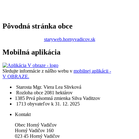
Pôvodná stránka obce
staryweb.hornyvadicov.sk
Mobilná aplikácia
Sledujte informácie z nášho webu v
mobilnej aplikácii -
V OBRAZE.
Starosta
Mgr. Viera Lea Slivková
Rozloha obce
2081 hektárov
1385​
Prvá písomná zmienka
Silva Vaditzov
1713 obyvateľov
k 31. 12. 2025
Kontakt
Obec Horný Vadičov
Horný Vadičov 160
023 45 Horný Vadičov