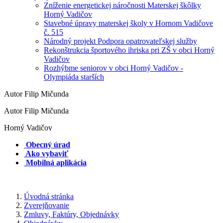
Zníženie energetickej náročnosti Materskej škôlky
Horný Vadičov
Stavebné úpravy materskej školy v Hornom Vadičove
č. 515
Národný projekt Podpora opatrovateľskej služby
Rekonštrukcia športového ihriska pri ZŠ v obci Horný
Vadičov
Rozhýbme seniorov v obci Horný Vadičov -
Olympiáda starších
Autor Filip Mičunda
Autor Filip Mičunda
Horný Vadičov
Obecný úrad
Ako vybaviť
Mobilná aplikácia
Úvodná stránka
Zverejňovanie
Zmluvy, Faktúry, Objednávky