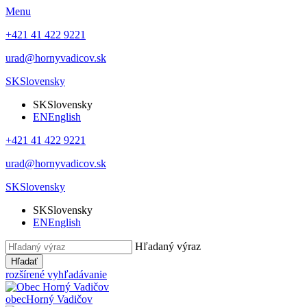
Menu
+421 41 422 9221
urad@hornyvadicov.sk
SK
Slovensky
SK
Slovensky
EN
English
+421 41 422 9221
urad@hornyvadicov.sk
SK
Slovensky
SK
Slovensky
EN
English
Hľadaný výraz
Hľadať
rozšírené vyhľadávanie
obec
Horný Vadičov