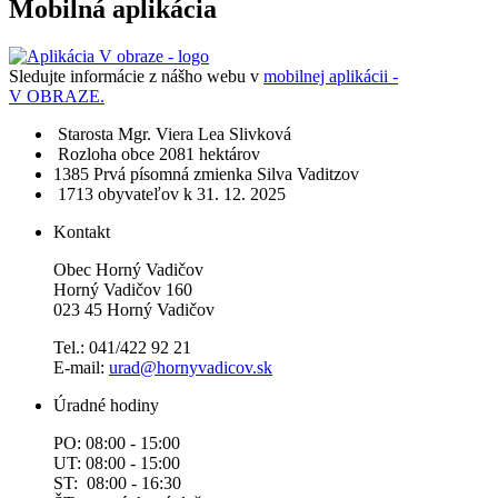
Mobilná aplikácia
Sledujte informácie z nášho webu v
mobilnej aplikácii -
V OBRAZE.
Starosta
Mgr. Viera Lea Slivková
Rozloha obce
2081 hektárov
1385​
Prvá písomná zmienka
Silva Vaditzov
1713 obyvateľov
k 31. 12. 2025
Kontakt
Obec Horný Vadičov
Horný Vadičov 160
023 45 Horný Vadičov
Tel.: 041/422 92 21
E-mail:
urad@hornyvadicov.sk
Úradné hodiny
PO: 08:00 - 15:00
UT: 08:00 - 15:00
ST: 08:00 - 16:30