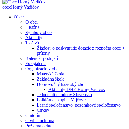
obec
Horný Vadičov
Obec
O obci
História
Symboly obce
Aktuality
Tlačivá
Žiadosť o poskytnutie dotácie z rozpočtu obce +
prílohy
Kalendár podujatí
Fotogaléria
Organizácie v obci
Materská škola
Základná škola
Dobrovoľný hasičský zbor
Aktuality DHZ Horný Vadičov
Jednota dôchodcov Slovenska
Folklórna skupina Vajčovci
Lesné spoločenstvo, pozemkové spoločenstvo
Cirkev
Cintorín
Civilná ochrana
Požiarna ochrana