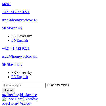
Menu
+421 41 422 9221
urad@hornyvadicov.sk
SK
Slovensky
SK
Slovensky
EN
English
+421 41 422 9221
urad@hornyvadicov.sk
SK
Slovensky
SK
Slovensky
EN
English
Hľadaný výraz
Hľadať
rozšírené vyhľadávanie
obec
Horný Vadičov