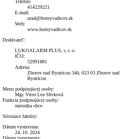
Telefón:
414229221
E-mail:
urad@hornyvadicov.sk
Web:
www.hornyvadicov.sk
Dodávateľ:
LUKOALARM PLUS, s. r. o.
IČO:
52991881
Adresa:
Zborov nad Bystricou 346, 023 03 Zborov nad
Bystricou
Meno podpisujúcej osoby:
Mgr. Viera Lea Slivková
Funkcia podpisujúcej osoby:
starostka obce
Súvisiace faktúry:
Dátum vystavenia:
24. 10. 2024
Dátum zverejnenia: