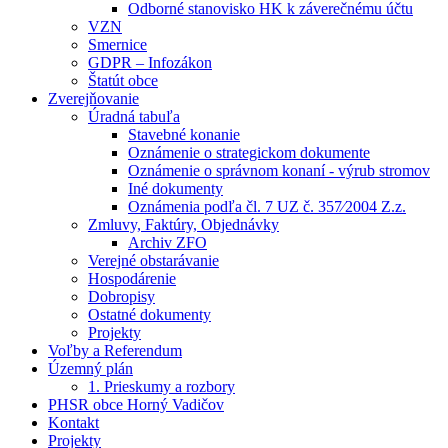
Odborné stanovisko HK k záverečnému účtu
VZN
Smernice
GDPR – Infozákon
Štatút obce
Zverejňovanie
Úradná tabuľa
Stavebné konanie
Oznámenie o strategickom dokumente
Oznámenie o správnom konaní - výrub stromov
Iné dokumenty
Oznámenia podľa čl. 7 UZ č. 357⁄2004 Z.z.
Zmluvy, Faktúry, Objednávky
Archiv ZFO
Verejné obstarávanie
Hospodárenie
Dobropisy
Ostatné dokumenty
Projekty
Voľby a Referendum
Územný plán
1. Prieskumy a rozbory
PHSR obce Horný Vadičov
Kontakt
Projekty