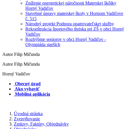
Zníženie energetickej náročnosti Materskej škôlky
Horný Vadičov
Stavebné úpravy materskej školy v Hornom Vadičove
č. 515
Národný projekt Podpora opatrovateľskej služby
Rekonštrukcia športového ihriska pri ZŠ v obci Horný
Vadičov
Rozhýbme seniorov v obci Horný Vadičov -
Olympiáda starších
Autor Filip Mičunda
Autor Filip Mičunda
Horný Vadičov
Obecný úrad
Ako vybaviť
Mobilná aplikácia
Úvodná stránka
Zverejňovanie
Zmluvy, Faktúry, Objednávky