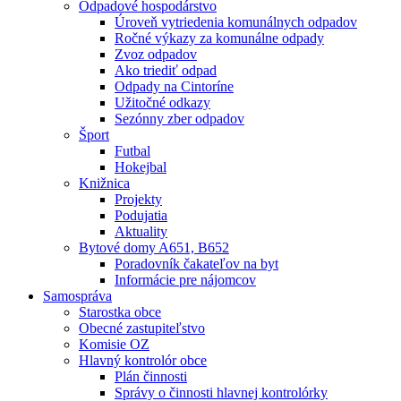
Odpadové hospodárstvo
Úroveň vytriedenia komunálnych odpadov
Ročné výkazy za komunálne odpady
Zvoz odpadov
Ako triediť odpad
Odpady na Cintoríne
Užitočné odkazy
Sezónny zber odpadov
Šport
Futbal
Hokejbal
Knižnica
Projekty
Podujatia
Aktuality
Bytové domy A651, B652
Poradovník čakateľov na byt
Informácie pre nájomcov
Samospráva
Starostka obce
Obecné zastupiteľstvo
Komisie OZ
Hlavný kontrolór obce
Plán činnosti
Správy o činnosti hlavnej kontrolórky