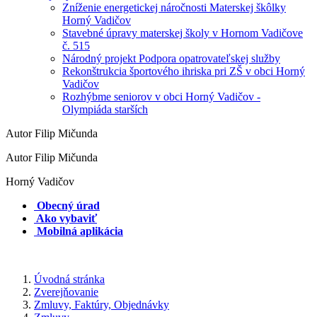
Zníženie energetickej náročnosti Materskej škôlky
Horný Vadičov
Stavebné úpravy materskej školy v Hornom Vadičove
č. 515
Národný projekt Podpora opatrovateľskej služby
Rekonštrukcia športového ihriska pri ZŠ v obci Horný
Vadičov
Rozhýbme seniorov v obci Horný Vadičov -
Olympiáda starších
Autor Filip Mičunda
Autor Filip Mičunda
Horný Vadičov
Obecný úrad
Ako vybaviť
Mobilná aplikácia
Úvodná stránka
Zverejňovanie
Zmluvy, Faktúry, Objednávky