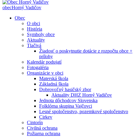
obec
Horný Vadičov
Obec
O obci
História
Symboly obce
Aktuality
Tlačivá
Žiadosť o poskytnutie dotácie z rozpočtu obce +
prílohy
Kalendár podujatí
Fotogaléria
Organizácie v obci
Materská škola
Základná škola
Dobrovoľný hasičský zbor
Aktuality DHZ Horný Vadičov
Jednota dôchodcov Slovenska
Folklórna skupina Vajčovci
Lesné spoločenstvo, pozemkové spoločenstvo
Cirkev
Cintorín
Civilná ochrana
Požiarna ochrana