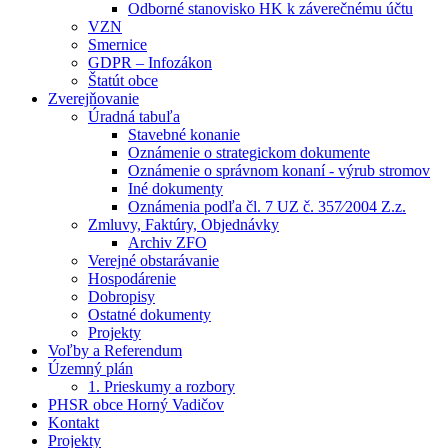
Odborné stanovisko HK k záverečnému účtu
VZN
Smernice
GDPR – Infozákon
Štatút obce
Zverejňovanie
Úradná tabuľa
Stavebné konanie
Oznámenie o strategickom dokumente
Oznámenie o správnom konaní - výrub stromov
Iné dokumenty
Oznámenia podľa čl. 7 UZ č. 357⁄2004 Z.z.
Zmluvy, Faktúry, Objednávky
Archiv ZFO
Verejné obstarávanie
Hospodárenie
Dobropisy
Ostatné dokumenty
Projekty
Voľby a Referendum
Územný plán
1. Prieskumy a rozbory
PHSR obce Horný Vadičov
Kontakt
Projekty