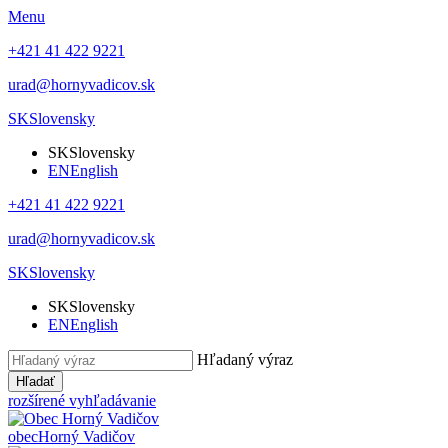
Menu
+421 41 422 9221
urad@hornyvadicov.sk
SK
Slovensky
SK
Slovensky
EN
English
+421 41 422 9221
urad@hornyvadicov.sk
SK
Slovensky
SK
Slovensky
EN
English
Hľadaný výraz
Hľadať
rozšírené vyhľadávanie
obec
Horný Vadičov