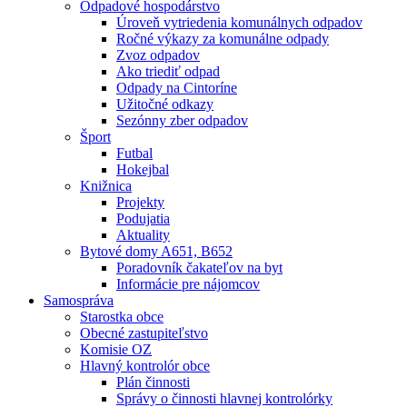
Odpadové hospodárstvo
Úroveň vytriedenia komunálnych odpadov
Ročné výkazy za komunálne odpady
Zvoz odpadov
Ako triediť odpad
Odpady na Cintoríne
Užitočné odkazy
Sezónny zber odpadov
Šport
Futbal
Hokejbal
Knižnica
Projekty
Podujatia
Aktuality
Bytové domy A651, B652
Poradovník čakateľov na byt
Informácie pre nájomcov
Samospráva
Starostka obce
Obecné zastupiteľstvo
Komisie OZ
Hlavný kontrolór obce
Plán činnosti
Správy o činnosti hlavnej kontrolórky