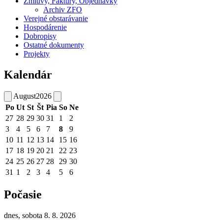
Zmluvy, Faktúry, Objednávky
Archiv ZFO
Verejné obstarávanie
Hospodárenie
Dobropisy
Ostatné dokumenty
Projekty
Kalendár
August
2026
Po
Ut
St
Št
Pia
So
Ne
27
28
29
30
31
1
2
3
4
5
6
7
8
9
10
11
12
13
14
15
16
17
18
19
20
21
22
23
24
25
26
27
28
29
30
31
1
2
3
4
5
6
Počasie
dnes, sobota 8. 8. 2026