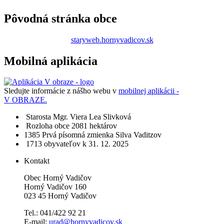
Pôvodná stránka obce
staryweb.hornyvadicov.sk
Mobilná aplikácia
Sledujte informácie z nášho webu v
mobilnej aplikácii -
V OBRAZE.
Starosta
Mgr. Viera Lea Slivková
Rozloha obce
2081 hektárov
1385​
Prvá písomná zmienka
Silva Vaditzov
1713 obyvateľov
k 31. 12. 2025
Kontakt
Obec Horný Vadičov
Horný Vadičov 160
023 45 Horný Vadičov
Tel.: 041/422 92 21
E-mail:
urad@hornyvadicov.sk