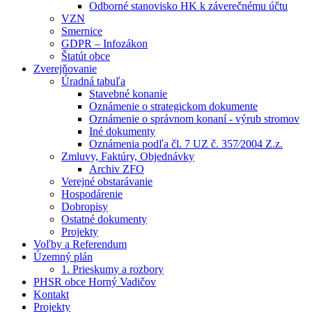
Odborné stanovisko HK k záverečnému účtu
VZN
Smernice
GDPR – Infozákon
Štatút obce
Zverejňovanie
Úradná tabuľa
Stavebné konanie
Oznámenie o strategickom dokumente
Oznámenie o správnom konaní - výrub stromov
Iné dokumenty
Oznámenia podľa čl. 7 UZ č. 357⁄2004 Z.z.
Zmluvy, Faktúry, Objednávky
Archiv ZFO
Verejné obstarávanie
Hospodárenie
Dobropisy
Ostatné dokumenty
Projekty
Voľby a Referendum
Územný plán
1. Prieskumy a rozbory
PHSR obce Horný Vadičov
Kontakt
Projekty