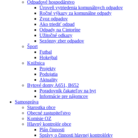
Odpadové hospodárstvo
Úroveň vytriedenia komunálnych odpadov
Ročné výkazy za komunálne odpady
Zvoz odpadov
Ako triediť odpad
Odpady na Cintoríne
Užitočné odkazy
Sezónny zber odpadov
Šport
Futbal
Hokejbal
Knižnica
Projekty
Podujatia
Aktuality
Bytové domy A651, B652
Poradovník čakateľov na byt
Informácie pre nájomcov
Samospráva
Starostka obce
Obecné zastupiteľstvo
Komisie OZ
Hlavný kontrolór obce
Plán činnosti
Správy o činnosti hlavnej kontrolórky