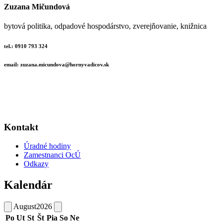
Zuzana Mičundová
bytová politika, odpadové hospodárstvo, zverejňovanie, knižnica
tel.: 0910 793 324
email: zuzana.micundova@hornyvadicov.sk
Kontakt
Úradné hodiny
Zamestnanci OcÚ
Odkazy
Kalendár
August
2026
Po
Ut
St
Št
Pia
So
Ne