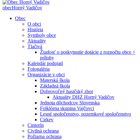
obec
Horný Vadičov
Obec
O obci
História
Symboly obce
Aktuality
Tlačivá
Žiadosť o poskytnutie dotácie z rozpočtu obce +
prílohy
Kalendár podujatí
Fotogaléria
Organizácie v obci
Materská škola
Základná škola
Dobrovoľný hasičský zbor
Aktuality DHZ Horný Vadičov
Jednota dôchodcov Slovenska
Folklórna skupina Vajčovci
Lesné spoločenstvo, pozemkové spoločenstvo
Cirkev
Cintorín
Civilná ochrana
Požiarna ochrana