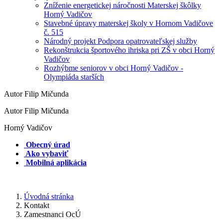
Zníženie energetickej náročnosti Materskej škôlky
Horný Vadičov
Stavebné úpravy materskej školy v Hornom Vadičove
č. 515
Národný projekt Podpora opatrovateľskej služby
Rekonštrukcia športového ihriska pri ZŠ v obci Horný
Vadičov
Rozhýbme seniorov v obci Horný Vadičov -
Olympiáda starších
Autor Filip Mičunda
Autor Filip Mičunda
Horný Vadičov
Obecný úrad
Ako vybaviť
Mobilná aplikácia
Úvodná stránka
Kontakt
Zamestnanci OcÚ