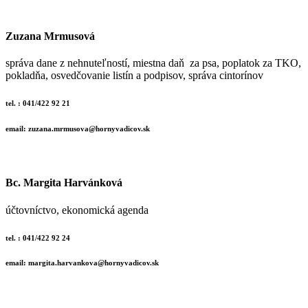
Zuzana Mrmusová
správa dane z nehnuteľností, miestna daň za psa, poplatok za TKO,
pokladňa, osvedčovanie listín a podpisov, správa cintorínov
tel. : 041/422 92 21
email: zuzana.mrmusova@hornyvadicov.sk
Bc. Margita Harvánková
účtovníctvo, ekonomická agenda
tel. : 041/422 92 24
email: margita.harvankova@hornyvadicov.sk