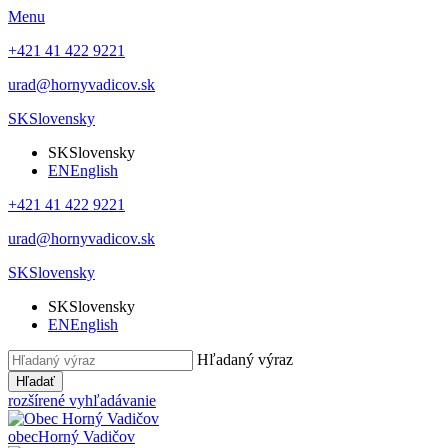
Menu
+421 41 422 9221
urad@hornyvadicov.sk
SK
Slovensky
SK
Slovensky
EN
English
+421 41 422 9221
urad@hornyvadicov.sk
SK
Slovensky
SK
Slovensky
EN
English
Hľadaný výraz
Hľadať
rozšírené vyhľadávanie
obec
Horný Vadičov