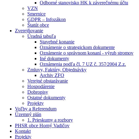
Odborné stanovisko HK k záverečnému účtu
VZN
Smernice
GDPR – Infozákon
Štatút obce
Zverejňovanie
Úradná tabuľa
Stavebné konanie
Oznámenie o strategickom dokumente
Oznámenie o správnom konaní - výrub stromov
Iné dokumenty
Oznámenia podľa čl. 7 UZ č. 357⁄2004 Z.z.
Zmluvy, Faktúry, Objednávky
Archiv ZFO
Verejné obstarávanie
Hospodárenie
Dobropisy
Ostatné dokumenty
Projekty
Voľby a Referendum
Územný plán
1. Prieskumy a rozbory
PHSR obce Horný Vadičov
Kontakt
Projekty