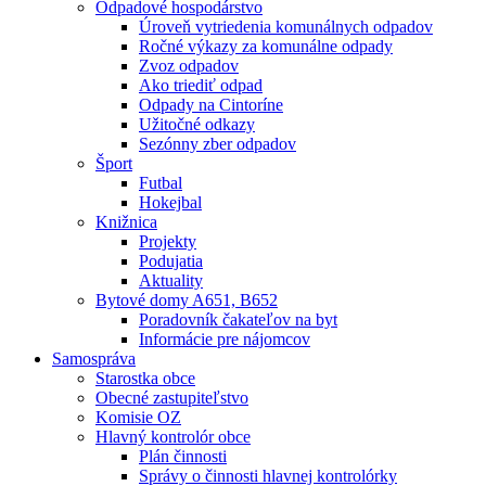
Odpadové hospodárstvo
Úroveň vytriedenia komunálnych odpadov
Ročné výkazy za komunálne odpady
Zvoz odpadov
Ako triediť odpad
Odpady na Cintoríne
Užitočné odkazy
Sezónny zber odpadov
Šport
Futbal
Hokejbal
Knižnica
Projekty
Podujatia
Aktuality
Bytové domy A651, B652
Poradovník čakateľov na byt
Informácie pre nájomcov
Samospráva
Starostka obce
Obecné zastupiteľstvo
Komisie OZ
Hlavný kontrolór obce
Plán činnosti
Správy o činnosti hlavnej kontrolórky