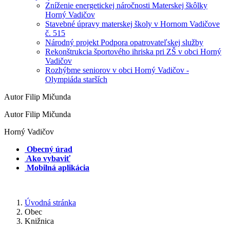
Zníženie energetickej náročnosti Materskej škôlky
Horný Vadičov
Stavebné úpravy materskej školy v Hornom Vadičove
č. 515
Národný projekt Podpora opatrovateľskej služby
Rekonštrukcia športového ihriska pri ZŠ v obci Horný
Vadičov
Rozhýbme seniorov v obci Horný Vadičov -
Olympiáda starších
Autor Filip Mičunda
Autor Filip Mičunda
Horný Vadičov
Obecný úrad
Ako vybaviť
Mobilná aplikácia
Úvodná stránka
Obec
Knižnica