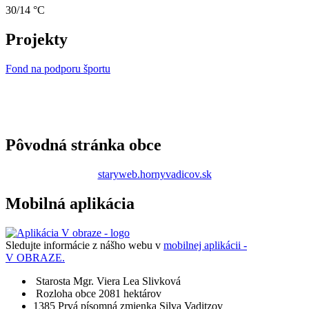
30/14 °C
Projekty
Fond na podporu športu
Pôvodná stránka obce
staryweb.hornyvadicov.sk
Mobilná aplikácia
Sledujte informácie z nášho webu v
mobilnej aplikácii -
V OBRAZE.
Starosta
Mgr. Viera Lea Slivková
Rozloha obce
2081 hektárov
1385​
Prvá písomná zmienka
Silva Vaditzov