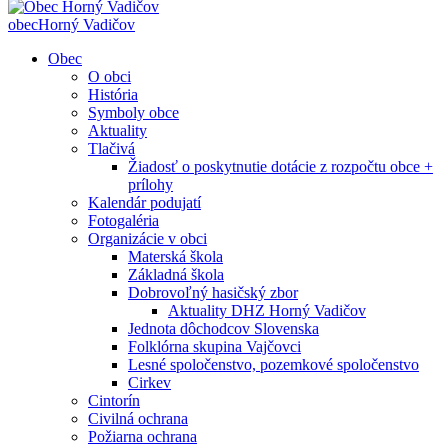
obec
Horný Vadičov
Obec
O obci
História
Symboly obce
Aktuality
Tlačivá
Žiadosť o poskytnutie dotácie z rozpočtu obce +
prílohy
Kalendár podujatí
Fotogaléria
Organizácie v obci
Materská škola
Základná škola
Dobrovoľný hasičský zbor
Aktuality DHZ Horný Vadičov
Jednota dôchodcov Slovenska
Folklórna skupina Vajčovci
Lesné spoločenstvo, pozemkové spoločenstvo
Cirkev
Cintorín
Civilná ochrana
Požiarna ochrana