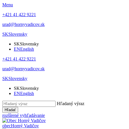
Menu
+421 41 422 9221
urad@hornyvadicov.sk
SK
Slovensky
SK
Slovensky
EN
English
+421 41 422 9221
urad@hornyvadicov.sk
SK
Slovensky
SK
Slovensky
EN
English
Hľadaný výraz
Hľadať
rozšírené vyhľadávanie
obec
Horný Vadičov