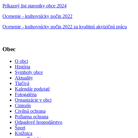
Príkazný list starostky obce 2024
Ocenenie - knihovnícky počin 2022
Ocenenie - knihovnícky počin 2022 za kvalitnú akvizičnú prácu
Obec
O obci
História
Symboly obce
Aktuality
Tlačivá
Kalendár podujatí
Fotogaléria
Organizácie v obci
Cintorín
Civilná ochrana
Požiarna ochrana
Odpadové hospodárstvo
Šport
Knižnica