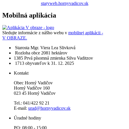
staryweb.hornyvadicov.sk
Mobilná aplikácia
Sledujte informácie z nášho webu v
mobilnej aplikácii -
V OBRAZE.
Starosta
Mgr. Viera Lea Slivková
Rozloha obce
2081 hektárov
1385​
Prvá písomná zmienka
Silva Vaditzov
1713 obyvateľov
k 31. 12. 2025
Kontakt
Obec Horný Vadičov
Horný Vadičov 160
023 45 Horný Vadičov
Tel.: 041/422 92 21
E-mail:
urad@hornyvadicov.sk
Úradné hodiny
PO: 08:00 - 15:00