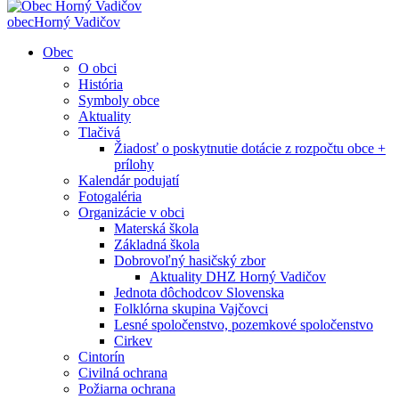
obec
Horný Vadičov
Obec
O obci
História
Symboly obce
Aktuality
Tlačivá
Žiadosť o poskytnutie dotácie z rozpočtu obce +
prílohy
Kalendár podujatí
Fotogaléria
Organizácie v obci
Materská škola
Základná škola
Dobrovoľný hasičský zbor
Aktuality DHZ Horný Vadičov
Jednota dôchodcov Slovenska
Folklórna skupina Vajčovci
Lesné spoločenstvo, pozemkové spoločenstvo
Cirkev
Cintorín
Civilná ochrana
Požiarna ochrana