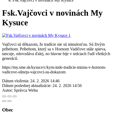
Fsk.Vajčovci v novinách My Kysuce
Fsk.Vajčovci v novinách My
Kysuce
Vajčovci sú dôkazom, že tradície nie sú minulosťou. Sú živým
príbehom. Príbehom, ktorý sa v Hornom Vadičove stále spieva,
tancuje, odovzdáva ďalej, no hlavne bije v srdciach ľudí všetkých
generácií.
https://my.sme.sk/kysuce/c/kym-inde-tradicie-miznu-v-hornom-
vadicove-silneju-vajcovci-su-dokazom
Dátum vloženia:
24. 2. 2026 14:46
Dátum poslednej aktualizácie:
24. 2. 2026 14:56
Autor:
Správca Webu
Obec