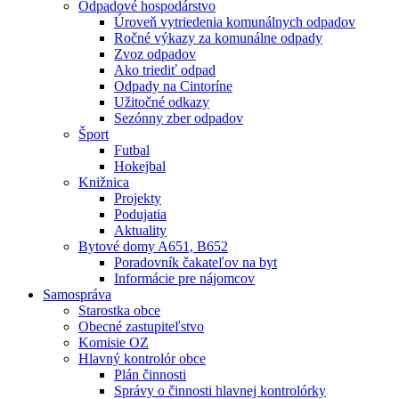
Odpadové hospodárstvo
Úroveň vytriedenia komunálnych odpadov
Ročné výkazy za komunálne odpady
Zvoz odpadov
Ako triediť odpad
Odpady na Cintoríne
Užitočné odkazy
Sezónny zber odpadov
Šport
Futbal
Hokejbal
Knižnica
Projekty
Podujatia
Aktuality
Bytové domy A651, B652
Poradovník čakateľov na byt
Informácie pre nájomcov
Samospráva
Starostka obce
Obecné zastupiteľstvo
Komisie OZ
Hlavný kontrolór obce
Plán činnosti
Správy o činnosti hlavnej kontrolórky