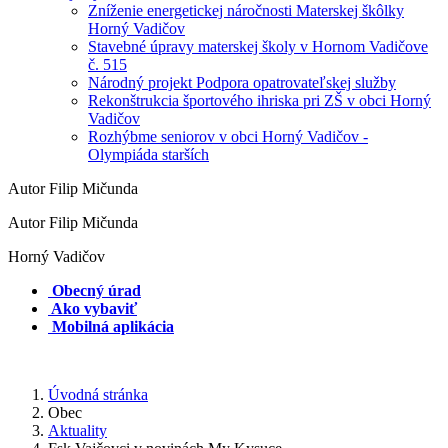
Zníženie energetickej náročnosti Materskej škôlky
Horný Vadičov
Stavebné úpravy materskej školy v Hornom Vadičove
č. 515
Národný projekt Podpora opatrovateľskej služby
Rekonštrukcia športového ihriska pri ZŠ v obci Horný
Vadičov
Rozhýbme seniorov v obci Horný Vadičov -
Olympiáda starších
Autor Filip Mičunda
Autor Filip Mičunda
Horný Vadičov
Obecný úrad
Ako vybaviť
Mobilná aplikácia
Úvodná stránka
Obec
Aktuality