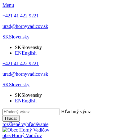
Menu
+421 41 422 9221
urad@hornyvadicov.sk
SK
Slovensky
SK
Slovensky
EN
English
+421 41 422 9221
urad@hornyvadicov.sk
SK
Slovensky
SK
Slovensky
EN
English
Hľadaný výraz
Hľadať
rozšírené vyhľadávanie
obec
Horný Vadičov