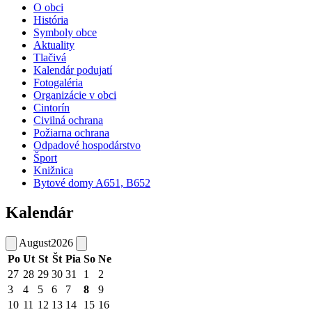
O obci
História
Symboly obce
Aktuality
Tlačivá
Kalendár podujatí
Fotogaléria
Organizácie v obci
Cintorín
Civilná ochrana
Požiarna ochrana
Odpadové hospodárstvo
Šport
Knižnica
Bytové domy A651, B652
Kalendár
August
2026
Po
Ut
St
Št
Pia
So
Ne
27
28
29
30
31
1
2
3
4
5
6
7
8
9
10
11
12
13
14
15
16