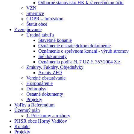
Odborné stanovisko HK k záverečnému účtu
VZN
Smernice
GDPR – Infozákon
Štatút obce
Zverejňovanie
Úradná tabuľa
Stavebné konanie
Oznámenie o strategickom dokumente
Oznámenie o správnom konaní - výrub stromov
Iné dokumenty
Oznámenia podľa čl. 7 UZ č. 357⁄2004 Z.z.
Zmluvy, Faktúry, Objednávky
Archiv ZFO
Verejné obstarávanie
Hospodárenie
Dobropisy
Ostatné dokumenty
Projekty
Voľby a Referendum
Územný plán
1. Prieskumy a rozbory
PHSR obce Horný Vadičov
Kontakt
Projekty