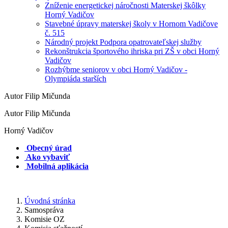
Zníženie energetickej náročnosti Materskej škôlky
Horný Vadičov
Stavebné úpravy materskej školy v Hornom Vadičove
č. 515
Národný projekt Podpora opatrovateľskej služby
Rekonštrukcia športového ihriska pri ZŠ v obci Horný
Vadičov
Rozhýbme seniorov v obci Horný Vadičov -
Olympiáda starších
Autor Filip Mičunda
Autor Filip Mičunda
Horný Vadičov
Obecný úrad
Ako vybaviť
Mobilná aplikácia
Úvodná stránka
Samospráva
Komisie OZ