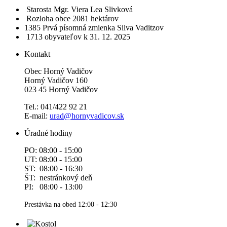
Starosta
Mgr. Viera Lea Slivková
Rozloha obce
2081 hektárov
1385​
Prvá písomná zmienka
Silva Vaditzov
1713 obyvateľov
k 31. 12. 2025
Kontakt
Obec Horný Vadičov
Horný Vadičov 160
023 45 Horný Vadičov
Tel.: 041/422 92 21
E-mail:
urad@hornyvadicov.sk
Úradné hodiny
PO: 08:00 - 15:00
UT: 08:00 - 15:00
ST: 08:00 - 16:30
ŠT: nestránkový deň
PI: 08:00 - 13:00
Prestávka na obed 12:00 - 12:30