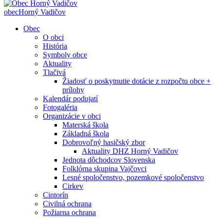
obec
Horný Vadičov
Obec
O obci
História
Symboly obce
Aktuality
Tlačivá
Žiadosť o poskytnutie dotácie z rozpočtu obce +
prílohy
Kalendár podujatí
Fotogaléria
Organizácie v obci
Materská škola
Základná škola
Dobrovoľný hasičský zbor
Aktuality DHZ Horný Vadičov
Jednota dôchodcov Slovenska
Folklórna skupina Vajčovci
Lesné spoločenstvo, pozemkové spoločenstvo
Cirkev
Cintorín
Civilná ochrana
Požiarna ochrana