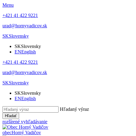
Menu
+421 41 422 9221
urad@hornyvadicov.sk
SK
Slovensky
SK
Slovensky
EN
English
+421 41 422 9221
urad@hornyvadicov.sk
SK
Slovensky
SK
Slovensky
EN
English
Hľadaný výraz
Hľadať
rozšírené vyhľadávanie
obec
Horný Vadičov