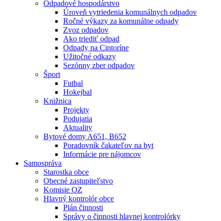
Odpadové hospodárstvo
Úroveň vytriedenia komunálnych odpadov
Ročné výkazy za komunálne odpady
Zvoz odpadov
Ako triediť odpad
Odpady na Cintoríne
Užitočné odkazy
Sezónny zber odpadov
Šport
Futbal
Hokejbal
Knižnica
Projekty
Podujatia
Aktuality
Bytové domy A651, B652
Poradovník čakateľov na byt
Informácie pre nájomcov
Samospráva
Starostka obce
Obecné zastupiteľstvo
Komisie OZ
Hlavný kontrolór obce
Plán činnosti
Správy o činnosti hlavnej kontrolórky