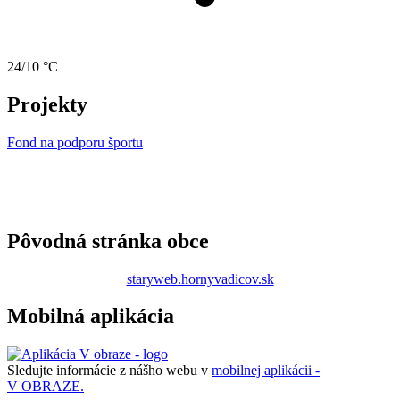
24/10 °C
Projekty
Fond na podporu športu
Pôvodná stránka obce
staryweb.hornyvadicov.sk
Mobilná aplikácia
Sledujte informácie z nášho webu v
mobilnej aplikácii -
V OBRAZE.