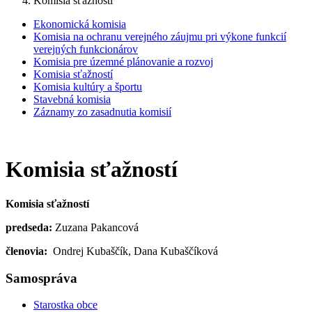
Komisia sťažností
Ekonomická komisia
Komisia na ochranu verejného záujmu pri výkone funkcií
verejných funkcionárov
Komisia pre územné plánovanie a rozvoj
Komisia sťažností
Komisia kultúry a športu
Stavebná komisia
Záznamy zo zasadnutia komisií
Komisia sťažností
Komisia sťažností
predseda:
Zuzana Pakancová
členovia:
Ondrej Kubaščík, Dana Kubaščíková
Samospráva
Starostka obce