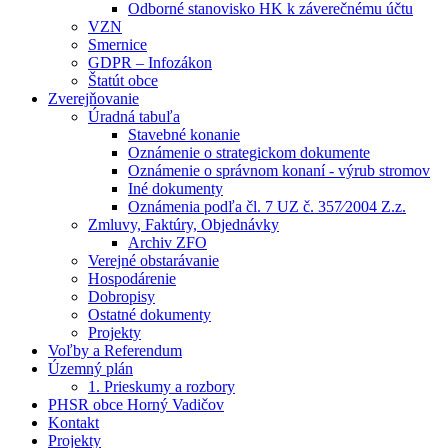
Odborné stanovisko HK k záverečnému účtu
VZN
Smernice
GDPR – Infozákon
Štatút obce
Zverejňovanie
Úradná tabuľa
Stavebné konanie
Oznámenie o strategickom dokumente
Oznámenie o správnom konaní - výrub stromov
Iné dokumenty
Oznámenia podľa čl. 7 UZ č. 357⁄2004 Z.z.
Zmluvy, Faktúry, Objednávky
Archiv ZFO
Verejné obstarávanie
Hospodárenie
Dobropisy
Ostatné dokumenty
Projekty
Voľby a Referendum
Územný plán
1. Prieskumy a rozbory
PHSR obce Horný Vadičov
Kontakt
Projekty